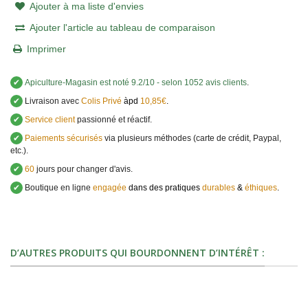
Ajouter à ma liste d'envies
Ajouter l'article au tableau de comparaison
Imprimer
✔
Apiculture-Magasin
est noté
9.2
/
10
- selon 1052 avis clients
.
✔
Livraison avec
Colis Privé
àpd
10,85€
.
✔
Service client
passionné et réactif.
✔
Paiements sécurisés
via plusieurs méthodes (carte de crédit, Paypal,
etc.).
✔
60
jours pour changer d'avis.
✔
Boutique en ligne
engagée
dans des pratiques
durables
&
éthiques
.
D’AUTRES PRODUITS QUI BOURDONNENT D’INTÉRÊT :