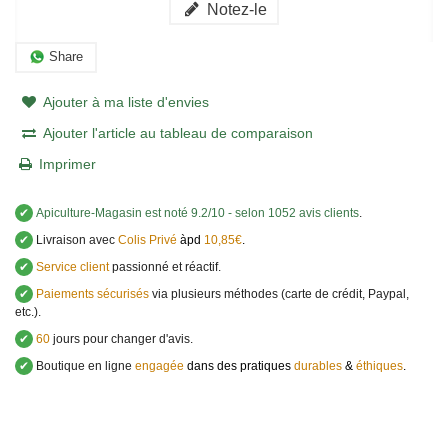
Notez-le
Share
Ajouter à ma liste d'envies
Ajouter l'article au tableau de comparaison
Imprimer
✔
Apiculture-Magasin
est noté
9.2
/
10
- selon 1052 avis clients
.
✔
Livraison avec
Colis Privé
àpd
10,85€
.
✔
Service client
passionné et réactif.
✔
Paiements sécurisés
via plusieurs méthodes (carte de crédit, Paypal,
etc.).
✔
60
jours pour changer d'avis.
✔
Boutique en ligne
engagée
dans des pratiques
durables
&
éthiques
.