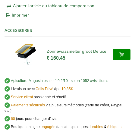
Ajouter l'article au tableau de comparaison
Imprimer
ACCESSOIRES
Zonnewassmelter groot Deluxe
€ 160,45
✔
Apiculture-Magasin
est noté
9.2
/
10
- selon 1052 avis clients
.
✔
Livraison avec
Colis Privé
àpd
10,85€
.
✔
Service client
passionné et réactif.
✔
Paiements sécurisés
via plusieurs méthodes (carte de crédit, Paypal,
etc.).
✔
60
jours pour changer d'avis.
✔
Boutique en ligne
engagée
dans des pratiques
durables
&
éthiques
.