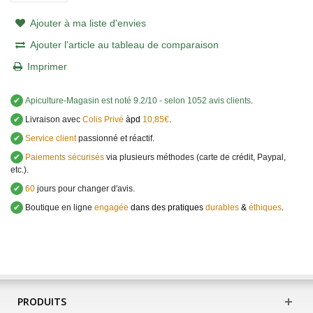
Ajouter à ma liste d'envies
Ajouter l'article au tableau de comparaison
Imprimer
✔
Apiculture-Magasin
est noté
9.2
/
10
- selon 1052 avis clients
.
✔
Livraison avec
Colis Privé
àpd
10,85€
.
✔
Service client
passionné et réactif.
✔
Paiements sécurisés
via plusieurs méthodes (carte de crédit, Paypal,
etc.).
✔
60
jours pour changer d'avis.
✔
Boutique en ligne
engagée
dans des pratiques
durables
&
éthiques
.
PRODUITS