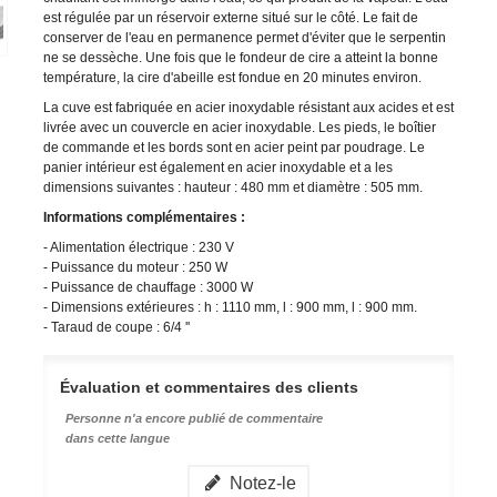
est régulée par un réservoir externe situé sur le côté. Le fait de
conserver de l'eau en permanence permet d'éviter que le serpentin
ne se dessèche. Une fois que le fondeur de cire a atteint la bonne
température, la cire d'abeille est fondue en 20 minutes environ.
La cuve est fabriquée en acier inoxydable résistant aux acides et est
livrée avec un couvercle en acier inoxydable. Les pieds, le boîtier
de commande et les bords sont en acier peint par poudrage. Le
panier intérieur est également en acier inoxydable et a les
dimensions suivantes : hauteur : 480 mm et diamètre : 505 mm.
Informations complémentaires :
- Alimentation électrique : 230 V
- Puissance du moteur : 250 W
- Puissance de chauffage : 3000 W
- Dimensions extérieures : h : 1110 mm, l : 900 mm, l : 900 mm.
- Taraud de coupe : 6/4 ''
Évaluation et commentaires des clients
Personne n'a encore publié de commentaire
dans cette langue
Notez-le