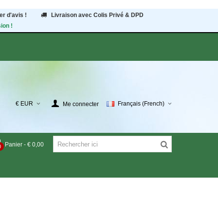
r d'avis !
Livraison avec Colis Privé & DPD
ion !
€ EUR
Français (French)
Me connecter
Panier
-
€ 0,00
0