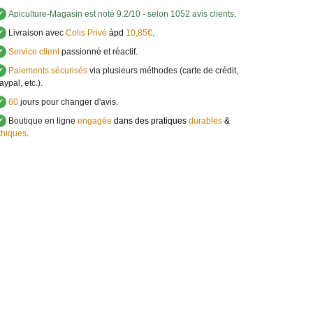
✔
Apiculture-Magasin
est noté
9.2
/
10
- selon 1052 avis clients
.
✔
Livraison avec
Colis Privé
àpd
10,85€
.
✔
Service client
passionné et réactif.
✔
Paiements sécurisés
via plusieurs méthodes (carte de crédit,
aypal, etc.).
✔
60
jours pour changer d'avis.
✔
Boutique en ligne
engagée
dans des pratiques
durables
&
thiques
.