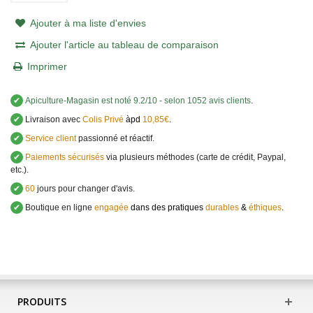
Ajouter à ma liste d'envies
Ajouter l'article au tableau de comparaison
Imprimer
✔
Apiculture-Magasin
est noté
9.2
/
10
- selon 1052 avis clients
.
✔
Livraison avec
Colis Privé
àpd
10,85€
.
✔
Service client
passionné et réactif.
✔
Paiements sécurisés
via plusieurs méthodes (carte de crédit, Paypal,
etc.).
✔
60
jours pour changer d'avis.
✔
Boutique en ligne
engagée
dans des pratiques
durables
&
éthiques
.
PRODUITS