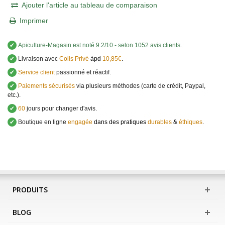
Ajouter l'article au tableau de comparaison
Imprimer
✔
Apiculture-Magasin
est noté
9.2
/
10
- selon 1052 avis clients
.
✔
Livraison avec
Colis Privé
àpd
10,85€
.
✔
Service client
passionné et réactif.
✔
Paiements sécurisés
via plusieurs méthodes (carte de crédit, Paypal,
etc.).
✔
60
jours pour changer d'avis.
✔
Boutique en ligne
engagée
dans des pratiques
durables
&
éthiques
.
PRODUITS
BLOG