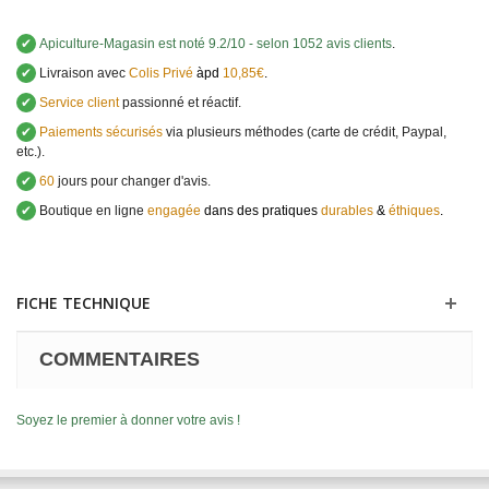
✔
Apiculture-Magasin
est noté
9.2
/
10
- selon 1052 avis clients
.
✔
Livraison avec
Colis Privé
àpd
10,85€
.
✔
Service client
passionné et réactif.
✔
Paiements sécurisés
via plusieurs méthodes (carte de crédit, Paypal,
etc.).
✔
60
jours pour changer d'avis.
✔
Boutique en ligne
engagée
dans des pratiques
durables
&
éthiques
.
FICHE TECHNIQUE
COMMENTAIRES
Soyez le premier à donner votre avis !