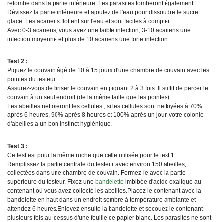
retombe dans la partie inférieure. Les parasites tomberont également.
Dévissez la partie inférieure et ajoutez de l'eau pour dissoudre le sucre
glace. Les acariens flottent sur l'eau et sont faciles à compter.
Avec 0-3 acariens, vous avez une faible infection, 3-10 acariens une
infection moyenne et plus de 10 acariens une forte infection.
Test 2 :
Piquez le couvain âgé de 10 à 15 jours d'une chambre de couvain avec les
pointes du testeur.
Assurez-vous de briser le couvain en piquant 2 à 3 fois. Il suffit de percer le
couvain à un seul endroit (de la même taille que les pointes).
Les abeilles nettoieront les cellules ; si les cellules sont nettoyées à 70%
après 6 heures, 90% après 8 heures et 100% après un jour, votre colonie
d'abeilles a un bon instinct hygiénique.
Test 3 :
Ce test est pour la même ruche que celle utilisée pour le test 1.
Remplissez la partie centrale du testeur avec environ 150 abeilles,
collectées dans une chambre de couvain. Fermez-le avec la partie
supérieure du testeur. Fixez une
bandelette
imbibée d'acide oxalique au
contenant où vous avez collecté les abeilles.Placez le contenant avec la
bandelette en haut dans un endroit sombre à température ambiante et
attendez 6 heures.Enlevez ensuite la bandelette et secouez le contenant
plusieurs fois au-dessus d'une feuille de papier blanc. Les parasites ne sont