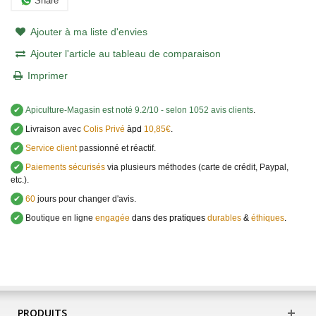
Share
Ajouter à ma liste d'envies
Ajouter l'article au tableau de comparaison
Imprimer
✔
Apiculture-Magasin
est noté
9.2
/
10
- selon 1052 avis clients
.
✔
Livraison avec
Colis Privé
àpd
10,85€
.
✔
Service client
passionné et réactif.
✔
Paiements sécurisés
via plusieurs méthodes (carte de crédit, Paypal,
etc.).
✔
60
jours pour changer d'avis.
✔
Boutique en ligne
engagée
dans des pratiques
durables
&
éthiques
.
PRODUITS