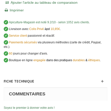
Ajouter l'article au tableau de comparaison
Imprimer
✔
Apiculture-Magasin
est noté
9.2
/
10
- selon 1052 avis clients
.
✔
Livraison avec
Colis Privé
àpd
10,85€
.
✔
Service client
passionné et réactif.
✔
Paiements sécurisés
via plusieurs méthodes (carte de crédit, Paypal,
etc.).
✔
60
jours pour changer d'avis.
✔
Boutique en ligne
engagée
dans des pratiques
durables
&
éthiques
.
FICHE TECHNIQUE
COMMENTAIRES
Soyez le premier à donner votre avis !