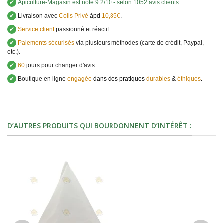
✔
Apiculture-Magasin
est noté
9.2
/
10
- selon 1052 avis clients
.
✔
Livraison avec
Colis Privé
àpd
10,85€
.
✔
Service client
passionné et réactif.
✔
Paiements sécurisés
via plusieurs méthodes (carte de crédit, Paypal,
etc.).
✔
60
jours pour changer d'avis.
✔
Boutique en ligne
engagée
dans des pratiques
durables
&
éthiques
.
D’AUTRES PRODUITS QUI BOURDONNENT D’INTÉRÊT :