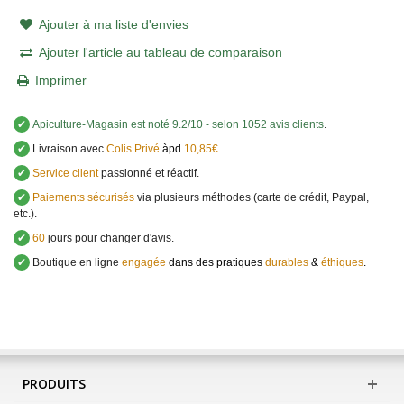
Ajouter à ma liste d'envies
Ajouter l'article au tableau de comparaison
Imprimer
✔
Apiculture-Magasin
est noté
9.2
/
10
- selon 1052 avis clients
.
✔
Livraison avec
Colis Privé
àpd
10,85€
.
✔
Service client
passionné et réactif.
✔
Paiements sécurisés
via plusieurs méthodes (carte de crédit, Paypal,
etc.).
✔
60
jours pour changer d'avis.
✔
Boutique en ligne
engagée
dans des pratiques
durables
&
éthiques
.
PRODUITS