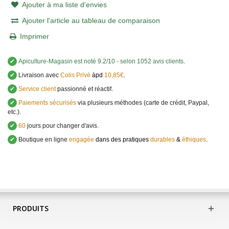
Ajouter à ma liste d'envies
Ajouter l'article au tableau de comparaison
Imprimer
✔
Apiculture-Magasin
est noté
9.2
/
10
- selon 1052 avis clients
.
✔
Livraison avec
Colis Privé
àpd
10,85€
.
✔
Service client
passionné et réactif.
✔
Paiements sécurisés
via plusieurs méthodes (carte de crédit, Paypal,
etc.).
✔
60
jours pour changer d'avis.
✔
Boutique en ligne
engagée
dans des pratiques
durables
&
éthiques
.
PRODUITS