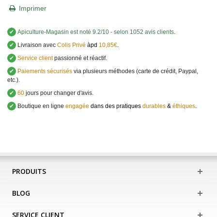
Imprimer
✔
Apiculture-Magasin
est noté
9.2
/
10
- selon 1052 avis clients
.
✔
Livraison avec
Colis Privé
àpd
10,85€
.
✔
Service client
passionné et réactif.
✔
Paiements sécurisés
via plusieurs méthodes (carte de crédit, Paypal,
etc.).
✔
60
jours pour changer d'avis.
✔
Boutique en ligne
engagée
dans des pratiques
durables
&
éthiques
.
PRODUITS
BLOG
SERVICE CLIENT