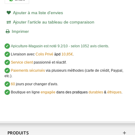
Ajouter à ma liste d'envies
Ajouter l'article au tableau de comparaison
Imprimer
✔
Apiculture-Magasin
est noté
9.2
/
10
- selon 1052 avis clients
.
✔
Livraison avec
Colis Privé
àpd
10,85€
.
✔
Service client
passionné et réactif.
✔
Paiements sécurisés
via plusieurs méthodes (carte de crédit, Paypal,
etc.).
✔
60
jours pour changer d'avis.
✔
Boutique en ligne
engagée
dans des pratiques
durables
&
éthiques
.
PRODUITS