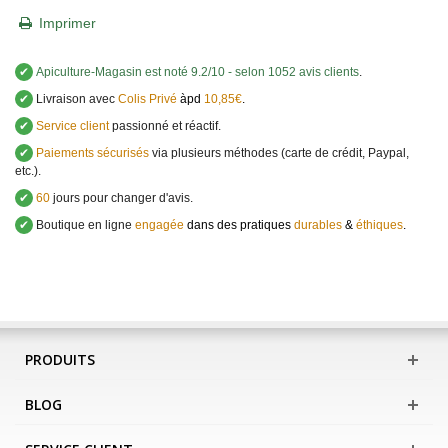
Imprimer
✔
Apiculture-Magasin
est noté
9.2
/
10
- selon 1052 avis clients
.
✔
Livraison avec
Colis Privé
àpd
10,85€
.
✔
Service client
passionné et réactif.
✔
Paiements sécurisés
via plusieurs méthodes (carte de crédit, Paypal,
etc.).
✔
60
jours pour changer d'avis.
✔
Boutique en ligne
engagée
dans des pratiques
durables
&
éthiques
.
PRODUITS
BLOG