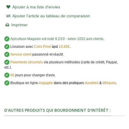
Ajouter à ma liste d'envies
Ajouter l'article au tableau de comparaison
Imprimer
✔
Apiculture-Magasin
est noté
9.2
/
10
- selon 1052 avis clients
.
✔
Livraison avec
Colis Privé
àpd
10,85€
.
✔
Service client
passionné et réactif.
✔
Paiements sécurisés
via plusieurs méthodes (carte de crédit, Paypal,
etc.).
✔
60
jours pour changer d'avis.
✔
Boutique en ligne
engagée
dans des pratiques
durables
&
éthiques
.
D’AUTRES PRODUITS QUI BOURDONNENT D’INTÉRÊT :