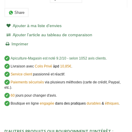
Share
Ajouter à ma liste d'envies
Ajouter l'article au tableau de comparaison
Imprimer
✔
Apiculture-Magasin
est noté
9.2
/
10
- selon 1052 avis clients
.
✔
Livraison avec
Colis Privé
àpd
10,85€
.
✔
Service client
passionné et réactif.
✔
Paiements sécurisés
via plusieurs méthodes (carte de crédit, Paypal,
etc.).
✔
60
jours pour changer d'avis.
✔
Boutique en ligne
engagée
dans des pratiques
durables
&
éthiques
.
D’AUTRES PRODUITS QUI BOURDONNENT D’INTÉRÊT :