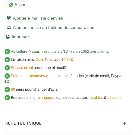
Share
Ajouter à ma liste d'envies
Ajouter l'article au tableau de comparaison
Imprimer
✔
Apiculture-Magasin
est noté
9.2
/
10
- selon 1052 avis clients
.
✔
Livraison avec
Colis Privé
àpd
10,85€
.
✔
Service client
passionné et réactif.
✔
Paiements sécurisés
via plusieurs méthodes (carte de crédit, Paypal,
etc.).
✔
60
jours pour changer d'avis.
✔
Boutique en ligne
engagée
dans des pratiques
durables
&
éthiques
.
FICHE TECHNIQUE