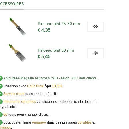
CCESSOIRES
Pinceau plat 25-30 mm
€ 4,35
Pinceau plat 50 mm
€ 5,45
✔
Apiculture-Magasin
est noté
9.2
/
10
- selon 1052 avis clients
.
✔
Livraison avec
Colis Privé
àpd
10,85€
.
✔
Service client
passionné et réactif.
✔
Paiements sécurisés
via plusieurs méthodes (carte de crédit,
aypal, etc.).
✔
60
jours pour changer d'avis.
✔
Boutique en ligne
engagée
dans des pratiques
durables
&
thiques
.