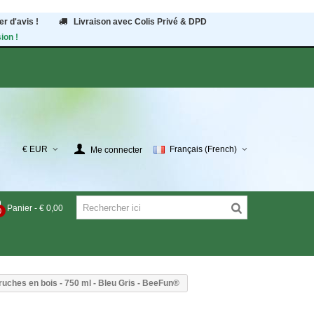
r d'avis !
Livraison avec Colis Privé & DPD
ion !
€ EUR
Français (French)
Me connecter
Panier
-
€ 0,00
0
 ruches en bois - 750 ml - Bleu Gris - BeeFun®