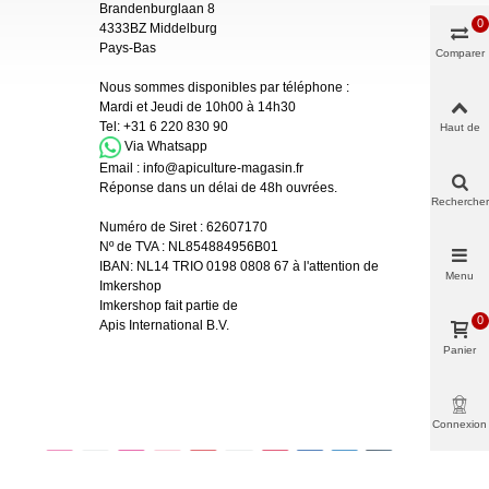
Brandenburglaan 8
0
4333BZ Middelburg
Pays-Bas
Comparer
Nous sommes disponibles par téléphone :
Mardi et Jeudi de 10h00 à 14h30
Tel:
+31 6 220 830 90
Haut de
page
Via Whatsapp
Email :
info@apiculture-magasin.fr
Réponse dans un délai de 48h ouvrées.
Rechercher
Numéro de Siret :
62607170
Nº de TVA : NL854884956B01
IBAN:
NL14 TRIO 0198 0808 67 à l'attention de
Menu
Imkershop
Imkershop fait partie de
0
Apis International B.V.
Panier
Connexion