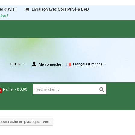
r d'avis !
Livraison avec Colis Privé & DPD
ion !
€ EUR
Français (French)
Me connecter
Panier
-
€ 0,00
0
our ruche en plastique - vert