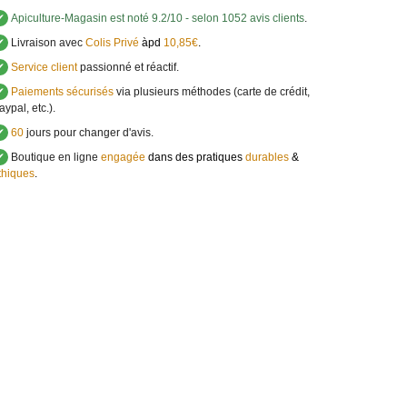
✔
Apiculture-Magasin
est noté
9.2
/
10
- selon 1052 avis clients
.
✔
Livraison avec
Colis Privé
àpd
10,85€
.
✔
Service client
passionné et réactif.
✔
Paiements sécurisés
via plusieurs méthodes (carte de crédit,
aypal, etc.).
✔
60
jours pour changer d'avis.
✔
Boutique en ligne
engagée
dans des pratiques
durables
&
thiques
.