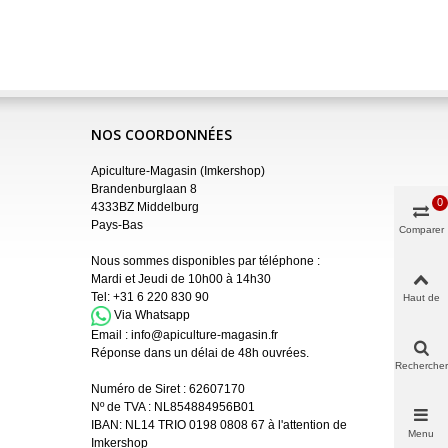
NOS COORDONNÉES
Apiculture-Magasin (Imkershop)
Brandenburglaan 8
0
4333BZ Middelburg
Pays-Bas
Comparer
Nous sommes disponibles par téléphone :
Mardi et Jeudi de 10h00 à 14h30
Tel:
+31 6 220 830 90
Haut de
page
Via Whatsapp
Email :
info@apiculture-magasin.fr
Réponse dans un délai de 48h ouvrées.
Rechercher
Numéro de Siret :
62607170
Nº de TVA : NL854884956B01
IBAN:
NL14 TRIO 0198 0808 67 à l'attention de
Menu
Imkershop