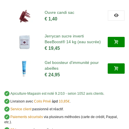
Ouvre candi sac
€ 1,40
Jerrycan sucre inverti
BeeBoost® 14 kg (eau sucrée)
€ 19,45
Gel boosteur d'immunité pour
abeilles
€ 24,95
✔
Apiculture-Magasin
est noté
9.2
/
10
- selon 1052 avis clients
.
✔
Livraison avec
Colis Privé
àpd
10,85€
.
✔
Service client
passionné et réactif.
✔
Paiements sécurisés
via plusieurs méthodes (carte de crédit, Paypal,
etc.).