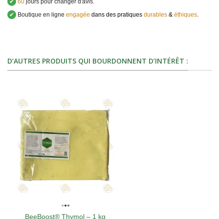
✔
60
jours pour changer d'avis.
✔
Boutique en ligne
engagée
dans des pratiques
durables
&
éthiques
.
D’AUTRES PRODUITS QUI BOURDONNENT D’INTÉRÊT :
BeeBoost® Thymol – 1 kg