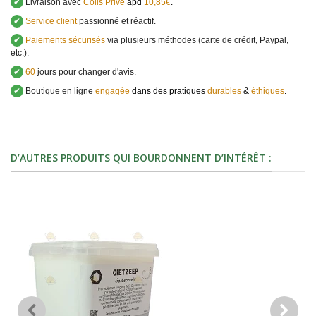
✔
Livraison avec
Colis Privé
àpd
10,85€
.
✔
Service client
passionné et réactif.
✔
Paiements sécurisés
via plusieurs méthodes (carte de crédit, Paypal,
etc.).
✔
60
jours pour changer d'avis.
✔
Boutique en ligne
engagée
dans des pratiques
durables
&
éthiques
.
D’AUTRES PRODUITS QUI BOURDONNENT D’INTÉRÊT :