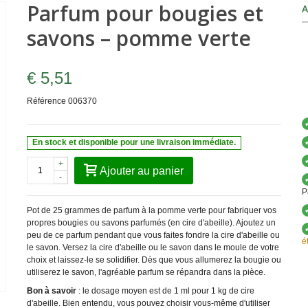
Parfum pour bougies et
A
savons – pomme verte
€ 5,51
Référence
006370
En stock et disponible pour une livraison immédiate.
+
Ajouter au panier
-
P
Pot de 25 grammes de parfum à la pomme verte pour fabriquer vos
propres bougies ou savons parfumés (en cire d'abeille). Ajoutez un
peu de ce parfum pendant que vous faites fondre la cire d'abeille ou
é
le savon. Versez la cire d'abeille ou le savon dans le moule de votre
choix et laissez-le se solidifier. Dès que vous allumerez la bougie ou
utiliserez le savon, l'agréable parfum se répandra dans la pièce.
Bon à savoir
: le dosage moyen est de 1 ml pour 1 kg de cire
d'abeille. Bien entendu, vous pouvez choisir vous-même d'utiliser