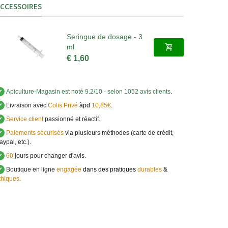
CCESSOIRES
Seringue de dosage - 3
ml
€ 1,60
✔
Apiculture-Magasin
est noté
9.2
/
10
- selon 1052 avis clients
.
✔
Livraison avec
Colis Privé
àpd
10,85€
.
✔
Service client
passionné et réactif.
✔
Paiements sécurisés
via plusieurs méthodes (carte de crédit,
aypal, etc.).
✔
60
jours pour changer d'avis.
✔
Boutique en ligne
engagée
dans des pratiques
durables
&
thiques
.