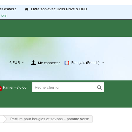
r d'avis !
Livraison avec Colis Privé & DPD
ion !
€ EUR
Français (French)
Me connecter
Panier
-
€ 0,00
0
Parfum pour bougies et savons – pomme verte