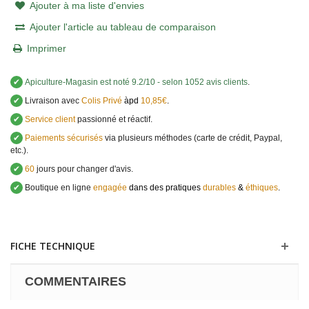
Ajouter à ma liste d'envies
Ajouter l'article au tableau de comparaison
Imprimer
✔
Apiculture-Magasin
est noté
9.2
/
10
- selon 1052 avis clients
.
✔
Livraison avec
Colis Privé
àpd
10,85€
.
✔
Service client
passionné et réactif.
✔
Paiements sécurisés
via plusieurs méthodes (carte de crédit, Paypal,
etc.).
✔
60
jours pour changer d'avis.
✔
Boutique en ligne
engagée
dans des pratiques
durables
&
éthiques
.
FICHE TECHNIQUE
COMMENTAIRES