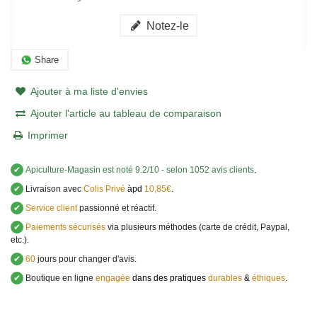
Notez-le
Share
Ajouter à ma liste d'envies
Ajouter l'article au tableau de comparaison
Imprimer
✔
Apiculture-Magasin
est noté
9.2
/
10
- selon 1052 avis clients
.
✔
Livraison avec
Colis Privé
àpd
10,85€
.
✔
Service client
passionné et réactif.
✔
Paiements sécurisés
via plusieurs méthodes (carte de crédit, Paypal,
etc.).
✔
60
jours pour changer d'avis.
✔
Boutique en ligne
engagée
dans des pratiques
durables
&
éthiques
.