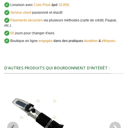
✔
Livraison avec
Colis Privé
àpd
10,85€
.
✔
Service client
passionné et réactif.
✔
Paiements sécurisés
via plusieurs méthodes (carte de crédit, Paypal,
etc.).
✔
60
jours pour changer d'avis.
✔
Boutique en ligne
engagée
dans des pratiques
durables
&
éthiques
.
D’AUTRES PRODUITS QUI BOURDONNENT D’INTÉRÊT :