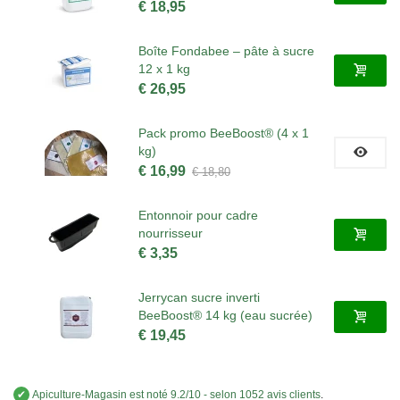
€ 18,95
Boîte Fondabee – pâte à sucre
12 x 1 kg
€ 26,95
Pack promo BeeBoost® (4 x 1
kg)
€ 16,99
€ 18,80
Entonnoir pour cadre
nourrisseur
€ 3,35
Jerrycan sucre inverti
BeeBoost® 14 kg (eau sucrée)
€ 19,45
✔
Apiculture-Magasin
est noté
9.2
/
10
- selon 1052 avis clients
.