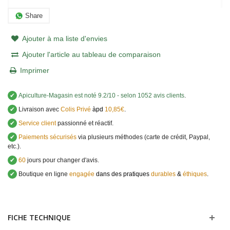
Share
Ajouter à ma liste d'envies
Ajouter l'article au tableau de comparaison
Imprimer
✔
Apiculture-Magasin
est noté
9.2
/
10
- selon 1052 avis clients
.
✔
Livraison avec
Colis Privé
àpd
10,85€
.
✔
Service client
passionné et réactif.
✔
Paiements sécurisés
via plusieurs méthodes (carte de crédit, Paypal,
etc.).
✔
60
jours pour changer d'avis.
✔
Boutique en ligne
engagée
dans des pratiques
durables
&
éthiques
.
FICHE TECHNIQUE