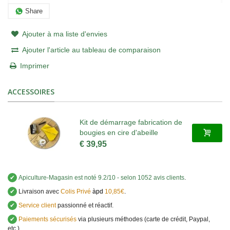
Share
Ajouter à ma liste d'envies
Ajouter l'article au tableau de comparaison
Imprimer
ACCESSOIRES
Kit de démarrage fabrication de
bougies en cire d'abeille
€ 39,95
✔
Apiculture-Magasin
est noté
9.2
/
10
- selon 1052 avis clients
.
✔
Livraison avec
Colis Privé
àpd
10,85€
.
✔
Service client
passionné et réactif.
✔
Paiements sécurisés
via plusieurs méthodes (carte de crédit, Paypal,
etc.).