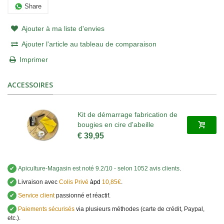
Share
Ajouter à ma liste d'envies
Ajouter l'article au tableau de comparaison
Imprimer
ACCESSOIRES
Kit de démarrage fabrication de
bougies en cire d'abeille
€ 39,95
✔
Apiculture-Magasin
est noté
9.2
/
10
- selon 1052 avis clients
.
✔
Livraison avec
Colis Privé
àpd
10,85€
.
✔
Service client
passionné et réactif.
✔
Paiements sécurisés
via plusieurs méthodes (carte de crédit, Paypal,
etc.).