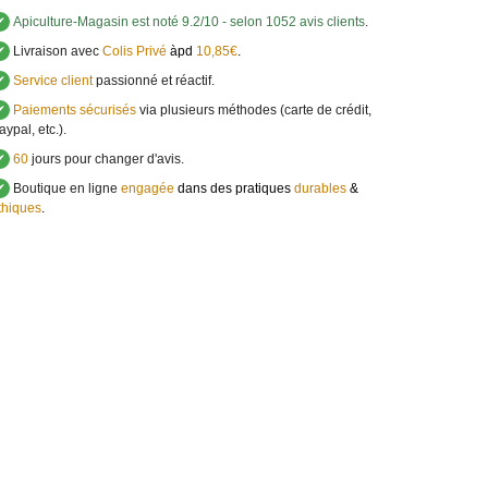
✔
Apiculture-Magasin
est noté
9.2
/
10
- selon 1052 avis clients
.
✔
Livraison avec
Colis Privé
àpd
10,85€
.
✔
Service client
passionné et réactif.
✔
Paiements sécurisés
via plusieurs méthodes (carte de crédit,
aypal, etc.).
✔
60
jours pour changer d'avis.
✔
Boutique en ligne
engagée
dans des pratiques
durables
&
thiques
.