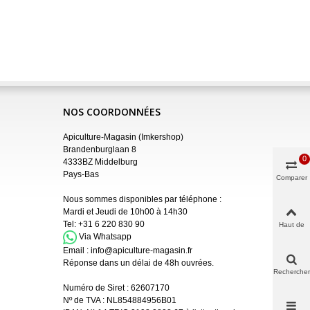
NOS COORDONNÉES
Apiculture-Magasin (Imkershop)
Brandenburglaan 8
0
4333BZ Middelburg
Pays-Bas
Comparer
Nous sommes disponibles par téléphone :
Mardi et Jeudi de 10h00 à 14h30
Tel:
+31 6 220 830 90
Haut de
page
Via Whatsapp
Email :
info@apiculture-magasin.fr
Réponse dans un délai de 48h ouvrées.
Rechercher
Numéro de Siret :
62607170
Nº de TVA : NL854884956B01