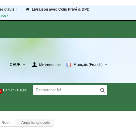
r d'avis !
Livraison avec Colis Privé & DPD
ion !
€ EUR
Français (French)
Me connecter
Panier
-
€ 0,00
0
s Noël
Ange long, coulé