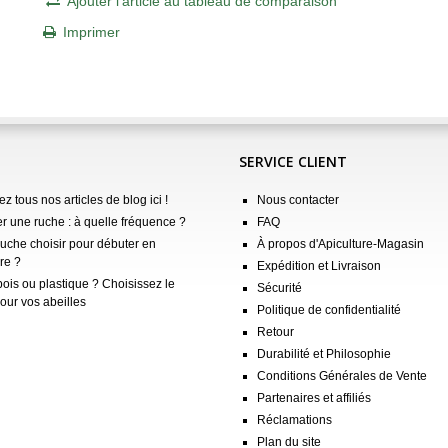
Ajouter l'article au tableau de comparaison
Imprimer
SERVICE CLIENT
z tous nos articles de blog ici !
Nous contacter
er une ruche : à quelle fréquence ?
FAQ
ruche choisir pour débuter en
À propos d'Apiculture-Magasin
re ?
Expédition et Livraison
ois ou plastique ? Choisissez le
Sécurité
our vos abeilles
Politique de confidentialité
Retour
Durabilité et Philosophie
Conditions Générales de Vente
Partenaires et affiliés
Réclamations
Plan du site