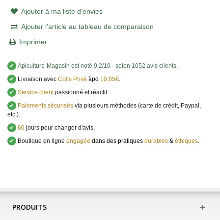
Ajouter à ma liste d'envies
Ajouter l'article au tableau de comparaison
Imprimer
✔
Apiculture-Magasin
est noté
9.2
/
10
- selon 1052 avis clients
.
✔
Livraison avec
Colis Privé
àpd
10,85€
.
✔
Service client
passionné et réactif.
✔
Paiements sécurisés
via plusieurs méthodes (carte de crédit, Paypal,
etc.).
✔
60
jours pour changer d'avis.
✔
Boutique en ligne
engagée
dans des pratiques
durables
&
éthiques
.
PRODUITS