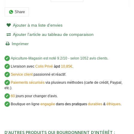
Share
Ajouter à ma liste d'envies
Ajouter l'article au tableau de comparaison
Imprimer
✔
Apiculture-Magasin
est noté
9.2
/
10
- selon 1052 avis clients
.
✔
Livraison avec
Colis Privé
àpd
10,85€
.
✔
Service client
passionné et réactif.
✔
Paiements sécurisés
via plusieurs méthodes (carte de crédit, Paypal,
etc.).
✔
60
jours pour changer d'avis.
✔
Boutique en ligne
engagée
dans des pratiques
durables
&
éthiques
.
D’AUTRES PRODUITS QUI BOURDONNENT D’INTÉRÊT :