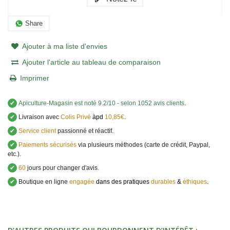
Share
Ajouter à ma liste d'envies
Ajouter l'article au tableau de comparaison
Imprimer
✔
Apiculture-Magasin
est noté
9.2
/
10
- selon 1052 avis clients
.
✔
Livraison avec
Colis Privé
àpd
10,85€
.
✔
Service client
passionné et réactif.
✔
Paiements sécurisés
via plusieurs méthodes (carte de crédit, Paypal,
etc.).
✔
60
jours pour changer d'avis.
✔
Boutique en ligne
engagée
dans des pratiques
durables
&
éthiques
.