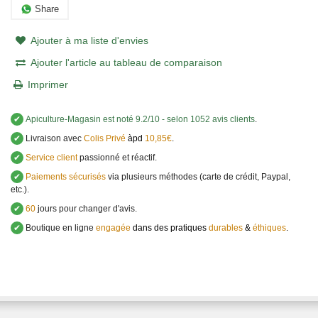
Share
Ajouter à ma liste d'envies
Ajouter l'article au tableau de comparaison
Imprimer
✔
Apiculture-Magasin
est noté
9.2
/
10
- selon 1052 avis clients
.
✔
Livraison avec
Colis Privé
àpd
10,85€
.
✔
Service client
passionné et réactif.
✔
Paiements sécurisés
via plusieurs méthodes (carte de crédit, Paypal,
etc.).
✔
60
jours pour changer d'avis.
✔
Boutique en ligne
engagée
dans des pratiques
durables
&
éthiques
.