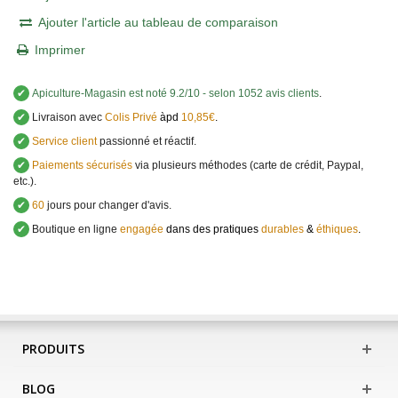
Ajouter l'article au tableau de comparaison
Imprimer
✔
Apiculture-Magasin
est noté
9.2
/
10
- selon 1052 avis clients
.
✔
Livraison avec
Colis Privé
àpd
10,85€
.
✔
Service client
passionné et réactif.
✔
Paiements sécurisés
via plusieurs méthodes (carte de crédit, Paypal,
etc.).
✔
60
jours pour changer d'avis.
✔
Boutique en ligne
engagée
dans des pratiques
durables
&
éthiques
.
PRODUITS
BLOG