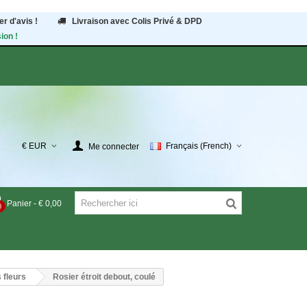
r d'avis !
Livraison avec Colis Privé & DPD
ion !
€ EUR
Français (French)
Me connecter
Panier
-
€ 0,00
0
 fleurs
Rosier étroit debout, coulé