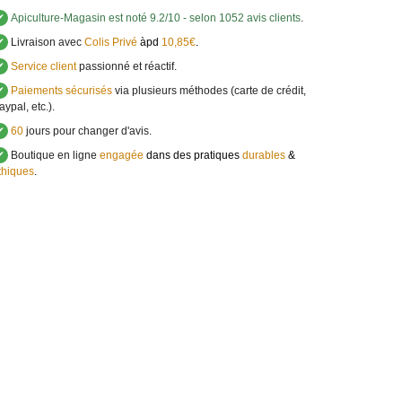
✔
Apiculture-Magasin
est noté
9.2
/
10
- selon 1052 avis clients
.
✔
Livraison avec
Colis Privé
àpd
10,85€
.
✔
Service client
passionné et réactif.
✔
Paiements sécurisés
via plusieurs méthodes (carte de crédit,
aypal, etc.).
✔
60
jours pour changer d'avis.
✔
Boutique en ligne
engagée
dans des pratiques
durables
&
thiques
.