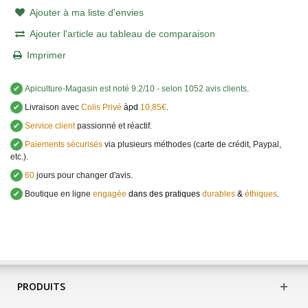
Ajouter à ma liste d'envies
Ajouter l'article au tableau de comparaison
Imprimer
✔
Apiculture-Magasin
est noté
9.2
/
10
- selon 1052 avis clients
.
✔
Livraison avec
Colis Privé
àpd
10,85€
.
✔
Service client
passionné et réactif.
✔
Paiements sécurisés
via plusieurs méthodes (carte de crédit, Paypal,
etc.).
✔
60
jours pour changer d'avis.
✔
Boutique en ligne
engagée
dans des pratiques
durables
&
éthiques
.
PRODUITS