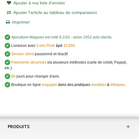
Ajouter à ma liste d'envies
Ajouter l'article au tableau de comparaison
Imprimer
✔
Apiculture-Magasin
est noté
9.2
/
10
- selon 1052 avis clients
.
✔
Livraison avec
Colis Privé
àpd
10,85€
.
✔
Service client
passionné et réactif.
✔
Paiements sécurisés
via plusieurs méthodes (carte de crédit, Paypal,
etc.).
✔
60
jours pour changer d'avis.
✔
Boutique en ligne
engagée
dans des pratiques
durables
&
éthiques
.
PRODUITS