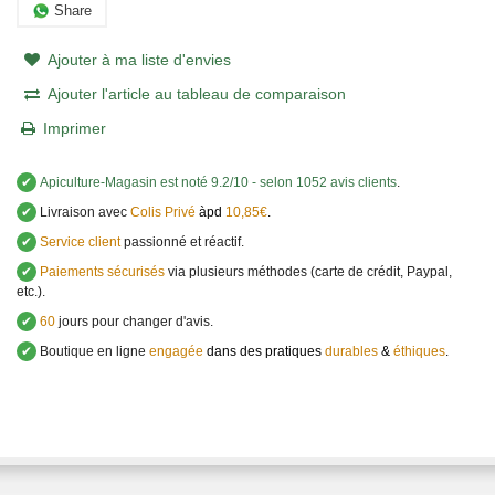
Share
Ajouter à ma liste d'envies
Ajouter l'article au tableau de comparaison
Imprimer
✔
Apiculture-Magasin
est noté
9.2
/
10
- selon 1052 avis clients
.
✔
Livraison avec
Colis Privé
àpd
10,85€
.
✔
Service client
passionné et réactif.
✔
Paiements sécurisés
via plusieurs méthodes (carte de crédit, Paypal,
etc.).
✔
60
jours pour changer d'avis.
✔
Boutique en ligne
engagée
dans des pratiques
durables
&
éthiques
.