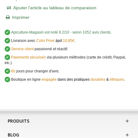
Ajouter l'article au tableau de comparaison
Imprimer
✔
Apiculture-Magasin
est noté
9.2
/
10
- selon 1052 avis clients
.
✔
Livraison avec
Colis Privé
àpd
10,85€
.
✔
Service client
passionné et réactif.
✔
Paiements sécurisés
via plusieurs méthodes (carte de crédit, Paypal,
etc.).
✔
60
jours pour changer d'avis.
✔
Boutique en ligne
engagée
dans des pratiques
durables
&
éthiques
.
PRODUITS
BLOG