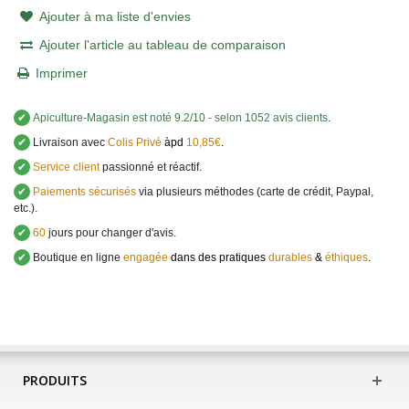
Ajouter à ma liste d'envies
Ajouter l'article au tableau de comparaison
Imprimer
✔
Apiculture-Magasin
est noté
9.2
/
10
- selon 1052 avis clients
.
✔
Livraison avec
Colis Privé
àpd
10,85€
.
✔
Service client
passionné et réactif.
✔
Paiements sécurisés
via plusieurs méthodes (carte de crédit, Paypal,
etc.).
✔
60
jours pour changer d'avis.
✔
Boutique en ligne
engagée
dans des pratiques
durables
&
éthiques
.
PRODUITS