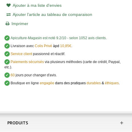
Ajouter à ma liste d'envies
Ajouter l'article au tableau de comparaison
Imprimer
✔
Apiculture-Magasin
est noté
9.2
/
10
- selon 1052 avis clients
.
✔
Livraison avec
Colis Privé
àpd
10,85€
.
✔
Service client
passionné et réactif.
✔
Paiements sécurisés
via plusieurs méthodes (carte de crédit, Paypal,
etc.).
✔
60
jours pour changer d'avis.
✔
Boutique en ligne
engagée
dans des pratiques
durables
&
éthiques
.
PRODUITS