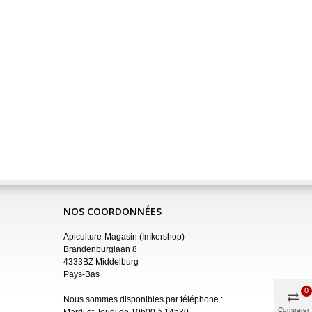
NOS COORDONNÉES
Apiculture-Magasin (Imkershop)
Brandenburglaan 8
4333BZ Middelburg
Pays-Bas
0
Nous sommes disponibles par téléphone :
Comparer
Mardi et Jeudi de 10h00 à 14h30