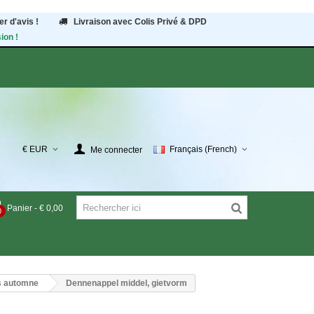
r d'avis !
Livraison avec Colis Privé & DPD
ion !
€ EUR
Français (French)
Me connecter
Panier
-
€ 0,00
0
s automne
Dennenappel middel, gietvorm