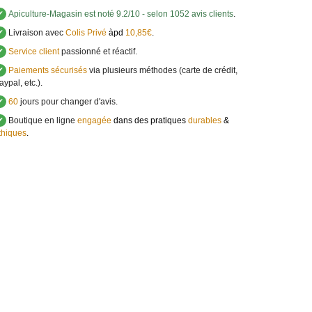
✔
Apiculture-Magasin
est noté
9.2
/
10
- selon 1052 avis clients
.
✔
Livraison avec
Colis Privé
àpd
10,85€
.
✔
Service client
passionné et réactif.
✔
Paiements sécurisés
via plusieurs méthodes (carte de crédit,
aypal, etc.).
✔
60
jours pour changer d'avis.
✔
Boutique en ligne
engagée
dans des pratiques
durables
&
thiques
.