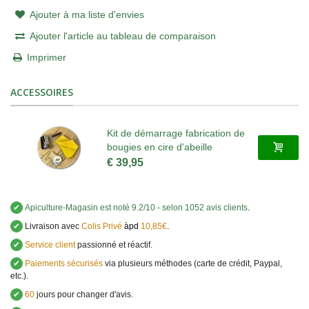
Ajouter à ma liste d'envies
Ajouter l'article au tableau de comparaison
Imprimer
ACCESSOIRES
Kit de démarrage fabrication de
bougies en cire d'abeille
€ 39,95
✔
Apiculture-Magasin
est noté
9.2
/
10
- selon 1052 avis clients
.
✔
Livraison avec
Colis Privé
àpd
10,85€
.
✔
Service client
passionné et réactif.
✔
Paiements sécurisés
via plusieurs méthodes (carte de crédit, Paypal,
etc.).
✔
60
jours pour changer d'avis.