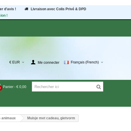
r d'avis !
Livraison avec Colis Privé & DPD
ion !
€ EUR
Français (French)
Me connecter
Panier
-
€ 0,00
0
s animaux
Muisje met cadeau, gietvorm