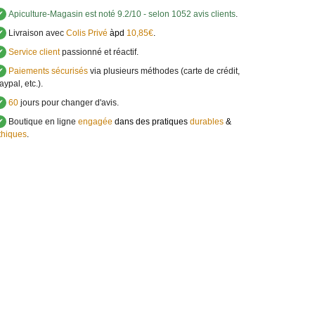
✔
Apiculture-Magasin
est noté
9.2
/
10
- selon 1052 avis clients
.
✔
Livraison avec
Colis Privé
àpd
10,85€
.
✔
Service client
passionné et réactif.
✔
Paiements sécurisés
via plusieurs méthodes (carte de crédit,
aypal, etc.).
✔
60
jours pour changer d'avis.
✔
Boutique en ligne
engagée
dans des pratiques
durables
&
thiques
.