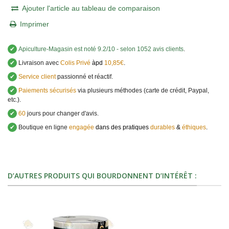
Ajouter l'article au tableau de comparaison
Imprimer
✔
Apiculture-Magasin
est noté
9.2
/
10
- selon 1052 avis clients
.
✔
Livraison avec
Colis Privé
àpd
10,85€
.
✔
Service client
passionné et réactif.
✔
Paiements sécurisés
via plusieurs méthodes (carte de crédit, Paypal,
etc.).
✔
60
jours pour changer d'avis.
✔
Boutique en ligne
engagée
dans des pratiques
durables
&
éthiques
.
D’AUTRES PRODUITS QUI BOURDONNENT D’INTÉRÊT :