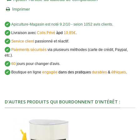
Imprimer
✔
Apiculture-Magasin
est noté
9.2
/
10
- selon 1052 avis clients
.
✔
Livraison avec
Colis Privé
àpd
10,85€
.
✔
Service client
passionné et réactif.
✔
Paiements sécurisés
via plusieurs méthodes (carte de crédit, Paypal,
etc.).
✔
60
jours pour changer d'avis.
✔
Boutique en ligne
engagée
dans des pratiques
durables
&
éthiques
.
D’AUTRES PRODUITS QUI BOURDONNENT D’INTÉRÊT :